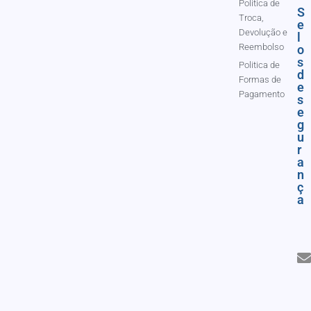
Politica de
S
Troca,
e
Devolução e
l
Reembolso
o
s
Politica de
d
Formas de
e
Pagamento
s
e
g
u
r
a
n
ç
a