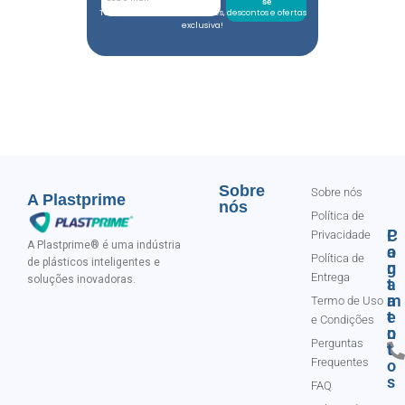
se
Toda semana tem novidades, descontos e ofertas
exclusiva!
Sobre
Sobre nós
A Plastprime
nós
Política de
C
P
Privacidade
A Plastprime® é uma indústria
o
a
Política de
de plásticos inteligentes e
n
g
Entrega
soluções inovadoras.
t
a
a
m
Termo de Uso
t
e
e Condições
o
n
Perguntas
t
Frequentes
o
s
FAQ