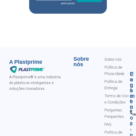
exclusiva!
Sobre
Sobre nós
A Plastprime
nós
Política de
C
P
Privacidade
A Plastprime® é uma indústria
o
a
Política de
de plásticos inteligentes e
n
g
Entrega
soluções inovadoras.
t
a
a
m
Termo de Uso
t
e
e Condições
o
n
Perguntas
t
Frequentes
o
s
FAQ
E
n
Politica de
t