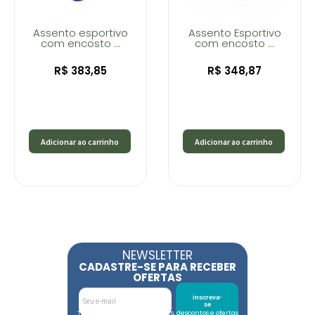
Assento esportivo
Assento Esportivo
com encosto ...
com encosto ...
R$
383,85
R$
348,87
Adicionar ao carrinho
Adicionar ao carrinho
NEWSLETTER
CADASTRE-SE PARA RECEBER
OFERTAS
inscreva-
se
Toda semana tem novidades, descontos e ofertas