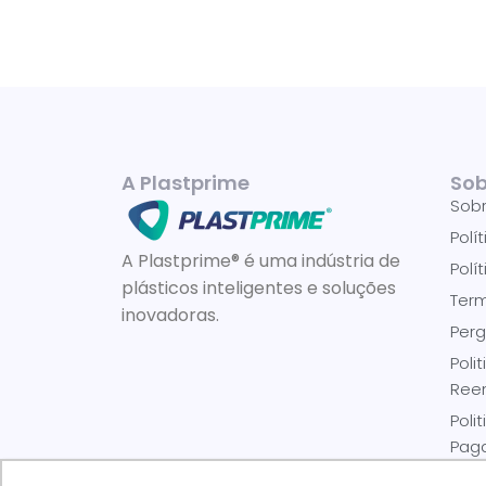
A Plastprime
Sob
Sob
Polí
A Plastprime® é uma indústria de
Polí
plásticos inteligentes e soluções
Ter
inovadoras.
Perg
Poli
Ree
Poli
Pag