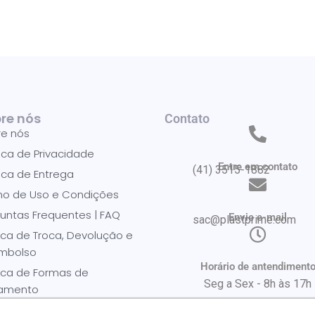
re nós
Contato
re nós
tica de Privacidade
Entre em contato
(41) 3515-1882
tica de Entrega
mo de Uso e Condições
untas Frequentes | FAQ
Envie e-mail
sac@plastprime.com​
tica de Troca, Devolução e
mbolso
Horário de antendiment
tica de Formas de
Seg a Sex - 8h às 17h
amento