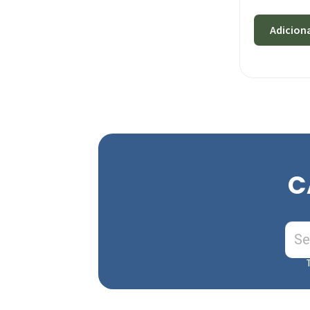
Adicion
C