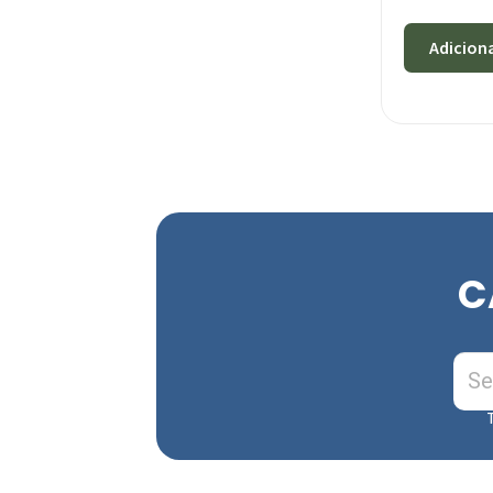
Adicion
C