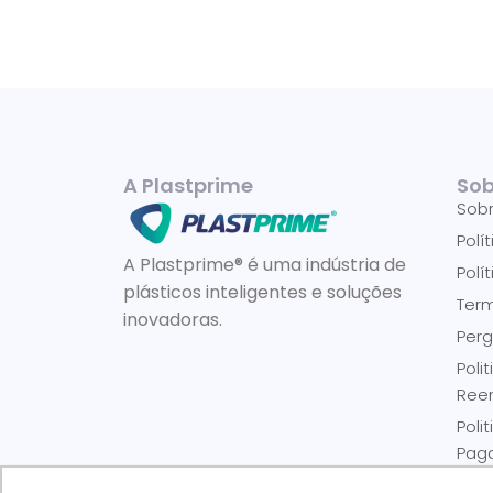
A Plastprime
Sob
Sob
Polí
A Plastprime® é uma indústria de
Polí
plásticos inteligentes e soluções
Ter
inovadoras.
Perg
Poli
Ree
Poli
Pag