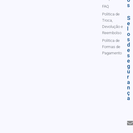
s
FAQ
Politica de
S
Troca,
e
Devolução e
l
Reembolso
o
s
Politica de
d
Formas de
e
Pagamento
s
e
g
u
r
a
n
ç
a