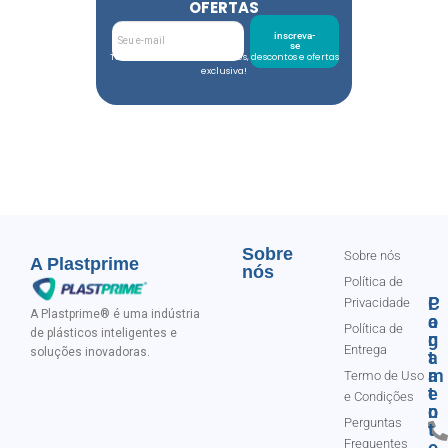
OFERTAS
inscreva-
se
Toda semana tem novidades, descontos e ofertas
exclusiva!
Sobre
Sobre nós
A Plastprime
nós
Política de
C
P
Privacidade
A Plastprime® é uma indústria
o
a
Política de
de plásticos inteligentes e
n
g
Entrega
soluções inovadoras.
t
a
a
m
Termo de Uso
t
e
e Condições
o
n
Perguntas
t
Frequentes
o