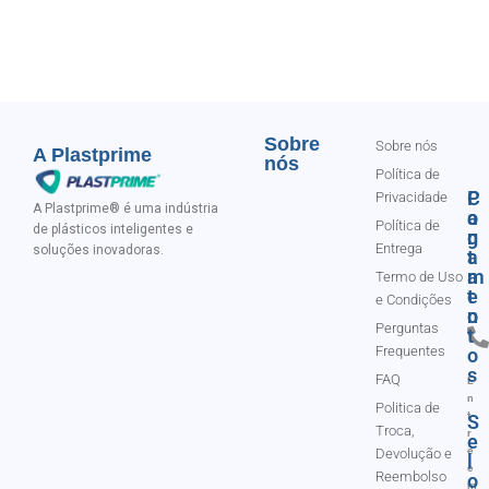
Sobre
Sobre nós
A Plastprime
nós
Política de
C
P
Privacidade
A Plastprime® é uma indústria
o
a
Política de
de plásticos inteligentes e
n
g
Entrega
soluções inovadoras.
t
a
a
m
Termo de Uso
t
e
e Condições
o
n
Perguntas
t
Frequentes
o
s
FAQ
E
n
Politica de
t
S
Troca,
r
e
e
Devolução e
l
e
Reembolso
o
m