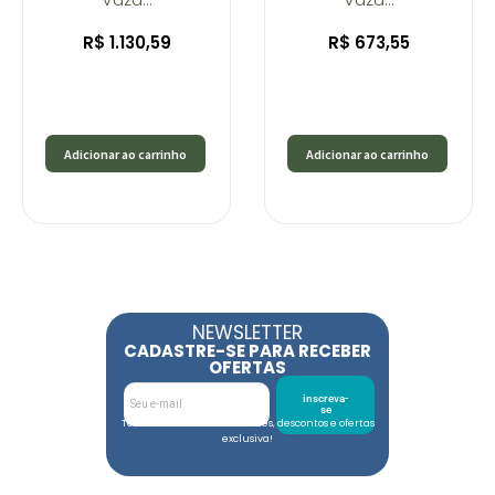
R$
1.130,59
R$
673,55
Adicionar ao carrinho
Adicionar ao carrinho
NEWSLETTER
CADASTRE-SE PARA RECEBER
OFERTAS
inscreva-
se
Toda semana tem novidades, descontos e ofertas
exclusiva!