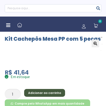
0
Kit Cachepôs Mesa PP com 5 peças
🔍
R$
41,64
Em estoque
Adicionar ao carrinho
Compre pelo WhatsApp em mais quantidade