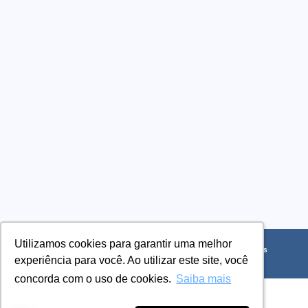
Utilizamos cookies para garantir uma melhor
Utilizamos cookies para garantir uma melhor
INNOFORM LTDA - CNPJ: 01.371.166/0001-87 © Todos os direitos
reservados. 2026
experiência para você. Ao utilizar este site, você
experiência para você. Ao utilizar este site, você
concorda com o uso de cookies.
concorda com o uso de cookies.
Saiba mais
Saiba mais