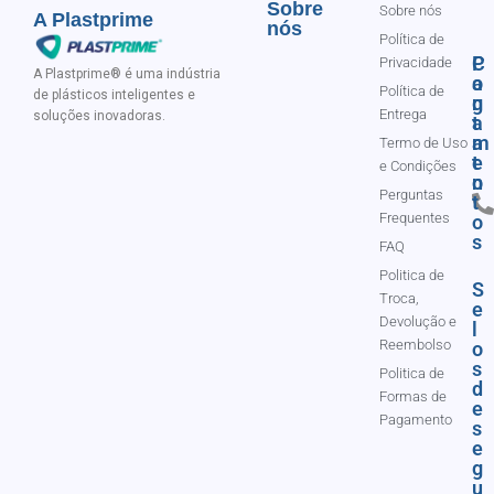
Sobre
Sobre nós
A Plastprime
nós
Política de
C
P
Privacidade
A Plastprime® é uma indústria
o
a
Política de
de plásticos inteligentes e
n
g
Entrega
soluções inovadoras.
t
a
a
m
Termo de Uso
t
e
e Condições
o
n
Perguntas
t
Frequentes
o
s
FAQ
Politica de
S
Troca,
e
Devolução e
l
Reembolso
o
s
Politica de
d
Formas de
e
Pagamento
s
e
g
u