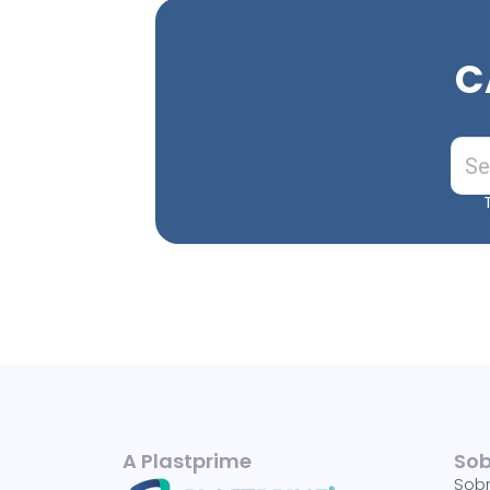
C
A Plastprime
Sob
Sob