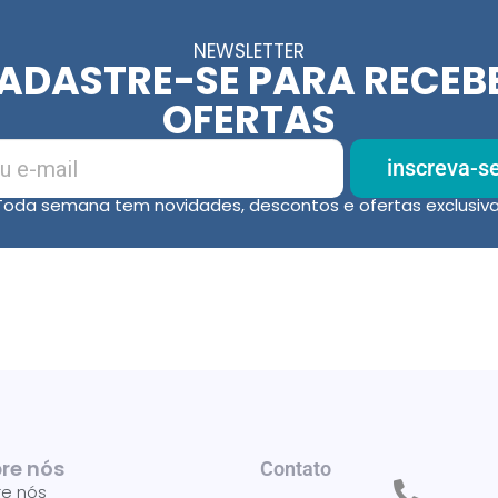
NEWSLETTER
ADASTRE-SE PARA RECEB
OFERTAS
inscreva-s
Toda semana tem novidades, descontos e ofertas exclusiva
re nós
Contato
re nós