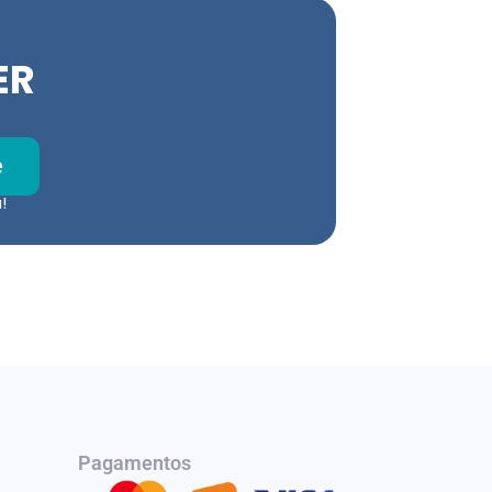
ER
e
!
Pagamentos