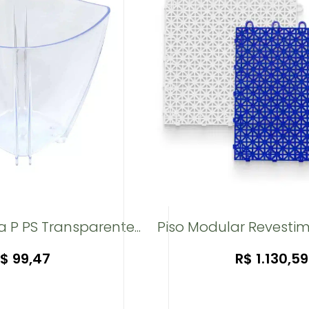
P PS Transparente...
Piso Modular Revestim
R$
99,47
R$
1.130,59