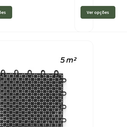
ões
Ver opções