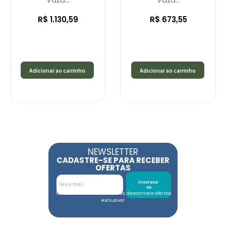
R$
1.130,59
R$
673,55
Adicionar ao carrinho
Adicionar ao carrinho
NEWSLETTER
CADASTRE-SE PARA RECEBER
OFERTAS
inscreva-
se
Toda semana tem novidades, descontos e ofertas
exclusiva!