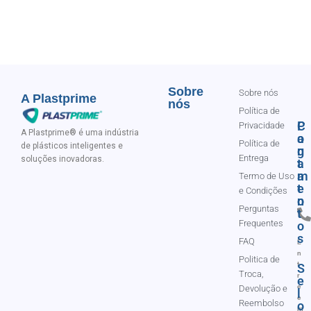
Sobre
Sobre nós
A Plastprime
nós
Política de
C
P
Privacidade
A Plastprime® é uma indústria
o
a
Política de
de plásticos inteligentes e
n
g
Entrega
soluções inovadoras.
t
a
a
m
Termo de Uso
t
e
e Condições
o
n
Perguntas
t
Frequentes
o
s
FAQ
E
n
Politica de
t
S
Troca,
r
e
e
Devolução e
l
e
Reembolso
o
m