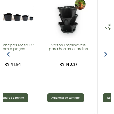
Kit de Cachepôs
Plásticos – 5 vasos –
várias cores –
Plastpot
Vasos Empilháveis
para hortas e jardins
R$
34,89
R$
143,37
Adicionar ao carrinho
Adicionar ao carrinho