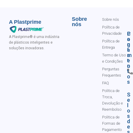
Sobre
Sobre nós
A Plastprime
nós
Política de
C
P
Privacidade
A Plastprime® é uma indústria
o
a
Política de
de plásticos inteligentes e
n
g
Entrega
soluções inovadoras.
t
a
a
m
Termo de Uso
t
e
e Condições
o
n
Perguntas
t
Frequentes
o
s
FAQ
Politica de
S
Troca,
e
Devolução e
l
Reembolso
o
s
Politica de
d
Formas de
e
Pagamento
s