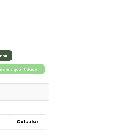
inho
m mais quantidade
Calcular