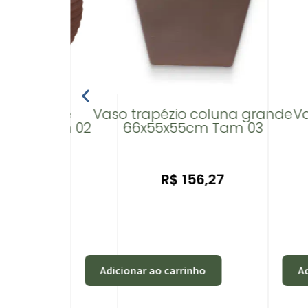
do grande
Vaso trapézio coluna grande
V
larina Tam 02
66x55x55cm Tam 03
,07
R$
156,27
ho
Adicionar ao carrinho
Ad