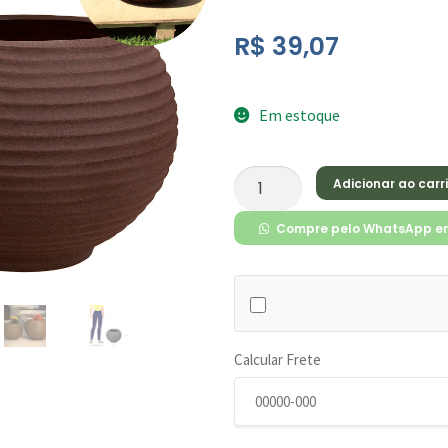
R$
39,07
Em estoque
Adicionar ao carr
Compre pelo WhatsApp e
Calcular Frete