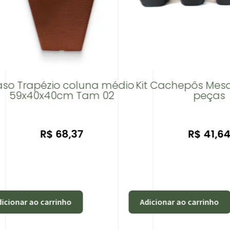
aso Trapézio coluna médio
Kit Cachepôs Mes
59x40x40cm Tam 02
peças
R$
68,37
R$
41,6
icionar ao carrinho
Adicionar ao carrinho