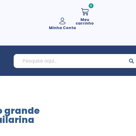
0
Meu
carrinho
Minha Conta
o grande
ilarina