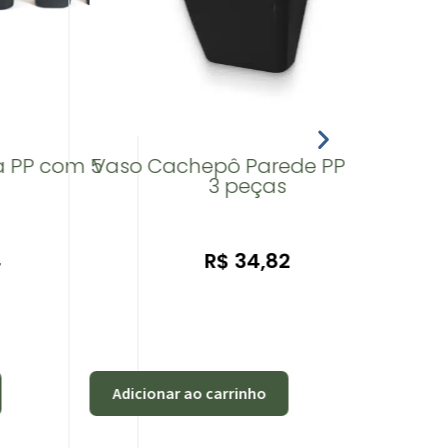
Vasos 
a PP com 5
Vaso Cachepô Parede PP Preto
3 peças
4
R$
34,82
Adicionar ao carrinho
Adicio